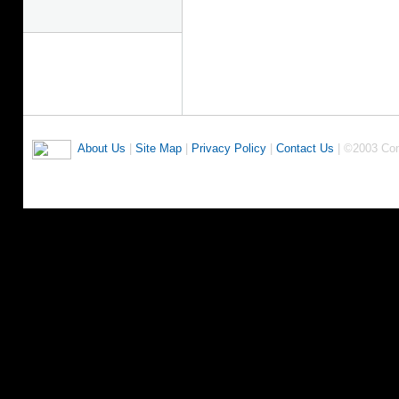
About Us
|
Site Map
|
Privacy Policy
|
Contact Us
| ©2003 Co