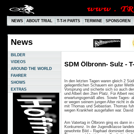
NEWS
ABOUT TRIAL
T-T-H PARTS
TERMINE
SPONSOREN
News
BILDER
VIDEOS
SDM Ölbronn- Sulz - T
AROUND THE WORLD
FAHRER
In den letzten Tagen waren gleich 2 Sü
SHOWS
gelegentlichen Schauern ein guter Wett
Vorsprung und sicherte sich so auch de
EXTRAS
und Albert den 2ten Platz. Für Albert r
erwartungsgemäß alles. Sowie Tages- a
er wegen seinem jungen Alter nicht in die
mit Thomas und Sebastian. Thomas fuhr
wegen Krankheit ausgefallen war. David w
Am Vatertag in Ölbronn ging es dann in
Konkurrenz. In der Jugendklasse landet
gewohnte Bild – Raphael dominiert dieses