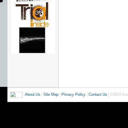
About Us
|
Site Map
|
Privacy Policy
|
Contact Us
| ©2003 Co